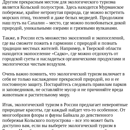
Другим прекрасным местом для экологического туризма
является Кольский полуостров. Здесь находится Мурманское
побережье, крайне нетронутая природа, где можно встретить
морских птиц, тюленей и даже белых медведей. Продолжим
наш путь на Сахалин – место, где можно полюбоваться дикой
природой, уникальными озерами и грязевыми вулканами.
Также, в России есть множество экоселений и экопоселений,
где вы сможете пожить в гармонии с природой и познать
традиции местных жителей. Например, в Тверской области
находится экопоселение «Садко», где можно отдохнуть от
городской суеты и насладиться органическими продуктами и
экологически чистым воздухом.
Очень важно помнить, что экологический туризм включает в
себя не только наслаждение прекрасной природой, но и ее
постоянную защиту. Постарайтесь следовать правилам парков
и заповедников, не оставляйте мусор и не причиняйте вреда
животным и растительному миру.
Итак, экологический туризм в России предлагает невероятные
природные красоты, где каждый найдет что-то особенное. От
многообразия флоры и фауны Байкала до девственного
побережья Кольского полуострова – все это может быть
доступно вам, если вы выберете экологический туризм в